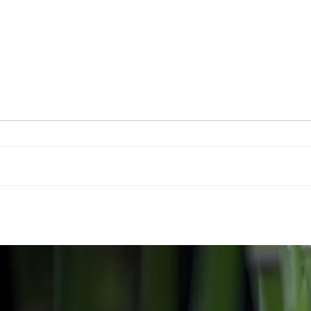
Actualización clave: el
COAN
Escuerzo Pampeano pasa a
prim
la categoría Vulnerable