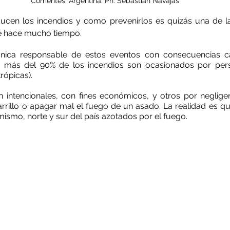
Corrientes, Argentina. Ph: Sebastián Navajas
cen los incendios y como prevenirlos es quizás una de la
e hace mucho tiempo.
nica responsable de estos eventos con consecuencias cat
d: más del 90% de los incendios son ocasionados por pers
ópicas).
 intencionales, con fines económicos, y otros por neglige
igarrillo o apagar mal el fuego de un asado. La realidad es q
ismo, norte y sur del país azotados por el fuego.