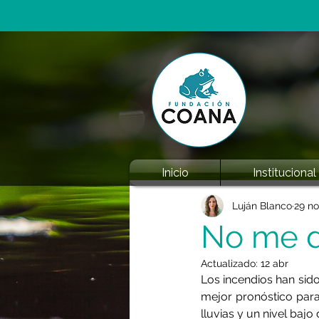
Inicio
Institucional
Luján Blanco
29 no
No me d
Actualizado:
12 abr
Los incendios han sido
mejor pronóstico para
lluvias y un nivel baj