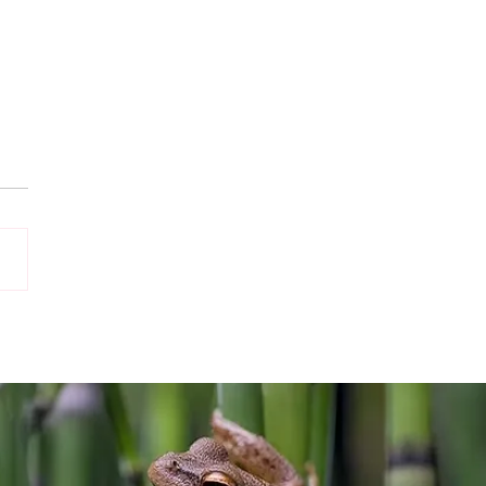
A presente en la
era edición de Horizons