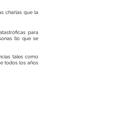
s charlas que la 
astróficas para 
onas (lo que se 
ncias tales como 
ue todos los años 