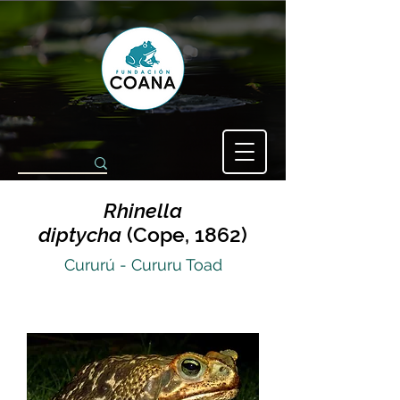
Rhinella
diptycha
(Cope, 1862)
Cururú - Cururu Toad
Ph: Ramón Moller Jensen