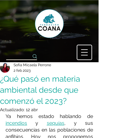
Sofía Micaela Perrone
2 feb 2023
¿Qué pasó en materia
ambiental desde que
comenzó el 2023?
Actualizado:
12 abr
Ya hemos estado hablando de 
incendios
 y 
sequías
, y sus 
consecuencias en las poblaciones de 
anfibios. Hoy nos proponemos 