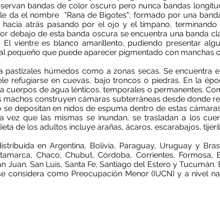
bservan bandas de color oscuro pero nunca bandas longitudi
e le da el nombre "Rana de Bigotes"; formado por una ban
 hacia atrás pasando por el ojo y el tímpano, terminando
por debajo de esta banda oscura se encuentra una banda c
 El vientre es blanco amarillento, pudiendo presentar al
al pequeño que puede aparecer pigmentado con manchas o
 a pastizales húmedos como a zonas secas. Se encuentra e
le refugiarse en cuevas, bajo troncos o piedras. En la ép
 a cuerpos de agua lénticos, temporales o permanentes. C
los machos construyen cámaras subterráneas desde donde rea
 se depositan en nidos de espuma dentro de estas cámaras. 
na vez que las mismas se inundan, se trasladan a los cu
ieta de los adultos incluye arañas, ácaros, escarabajos, tijer
stribuida en Argentina, Bolivia, Paraguay, Uruguay y Brasi
atamarca, Chaco, Chubut, Córdoba, Corrientes, Formosa, E
San Juan, San Luis, Santa Fe, Santiago del Estero y Tucumán.
al se considera como Preocupación Menor (IUCN) y a nivel