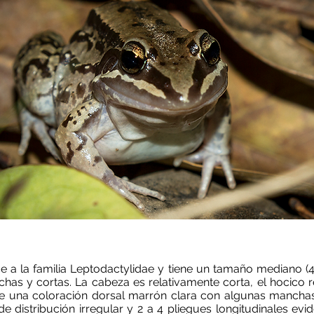
 Olivera
e a la familia Leptodactylidae y tiene un tamaño mediano 
has y cortas. La cabeza es relativamente corta, el hocico r
ee una coloración dorsal marrón clara con algunas manchas 
e distribución irregular y 2 a 4 pliegues longitudinales ev