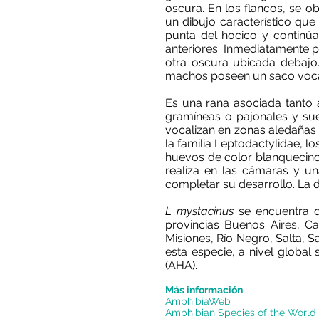
oscura. En los flancos, se o
un dibujo característico qu
punta del hocico y continúa
anteriores. Inmediatamente 
otra oscura ubicada debajo.
machos poseen un saco voc
Es una rana asociada tanto
gramíneas o pajonales y sue
vocalizan en zonas aledañas
la familia Leptodactylidae, 
huevos de color blanquecino
realiza en las cámaras y u
completar su desarrollo. La d
L mystacinus
se encuentra di
provincias Buenos Aires, C
Misiones, Río Negro, Salta, 
esta especie, a nivel glob
(AHA).
Más información
AmphibiaWeb
Amphibian Species of the World