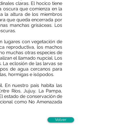
nales claras. El hocico tiene
da oscura que comienza en la
 a la altura de los miembros
lara que queda encerrada por
gunas manchas grisáceas. Los
scuras.
n lugares con vegetación de
oca reproductiva, los machos
omo muchas otras especies de
lizan el llamado nupcial. Los
La eclosión de las larvas se
erpos de agua cercanos para
illas, hormigas e isópodos.
l. En nuestro país habita las
ntre Ríos, Jujuy, La Pampa,
 El estado de conservación de
 nacional como No Amenazada
Volver