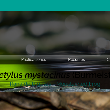
Publicaciones
Recursos
C
ctylus mystacinus
(Burmeist
Rana de Bigotes - Moustached Frog